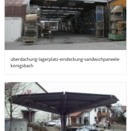
überdachung-lagerplatz-eindeckung-sandwichpaneele-
königsbach